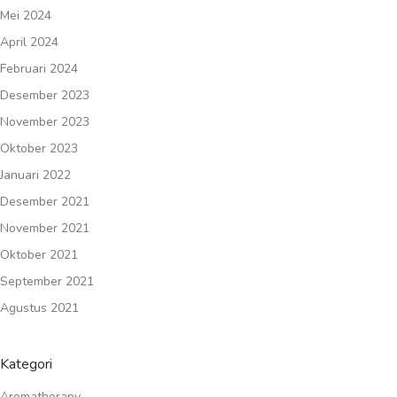
Mei 2024
April 2024
Februari 2024
Desember 2023
November 2023
Oktober 2023
Januari 2022
Desember 2021
November 2021
Oktober 2021
September 2021
Agustus 2021
Kategori
Aromatherapy