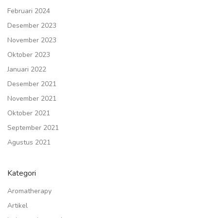
Februari 2024
Desember 2023
November 2023
Oktober 2023
Januari 2022
Desember 2021
November 2021
Oktober 2021
September 2021
Agustus 2021
Kategori
Aromatherapy
Artikel