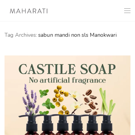
Tag Archives:
sabun mandi non sls Manokwari