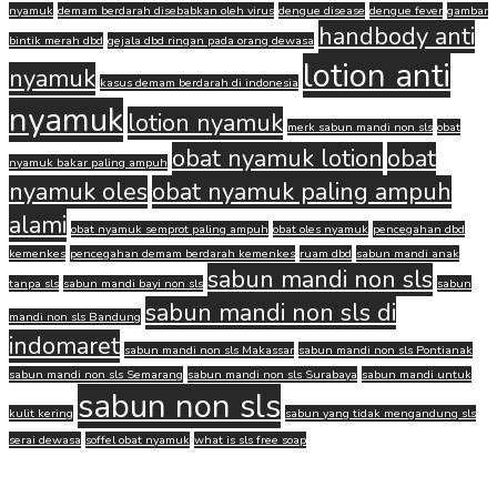
nyamuk
demam berdarah disebabkan oleh virus
dengue disease
dengue fever
gambar
handbody anti
bintik merah dbd
gejala dbd ringan pada orang dewasa
lotion anti
nyamuk
kasus demam berdarah di indonesia
nyamuk
lotion nyamuk
merk sabun mandi non sls
obat
obat nyamuk lotion
obat
nyamuk bakar paling ampuh
nyamuk oles
obat nyamuk paling ampuh
alami
obat nyamuk semprot paling ampuh
obat oles nyamuk
pencegahan dbd
kemenkes
pencegahan demam berdarah kemenkes
ruam dbd
sabun mandi anak
sabun mandi non sls
tanpa sls
sabun mandi bayi non sls
sabun
sabun mandi non sls di
mandi non sls Bandung
indomaret
sabun mandi non sls Makassar
sabun mandi non sls Pontianak
sabun mandi non sls Semarang
sabun mandi non sls Surabaya
sabun mandi untuk
sabun non sls
kulit kering
sabun yang tidak mengandung sls
serai dewasa
soffel obat nyamuk
what is sls free soap