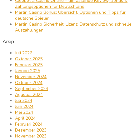
Cleobetra Casino Online – umfassende Review, Bonus &
Zahlungsoptionen für Deutschland
Martin Casino Bonus: Übersicht, Optionen und Tipps für
deutsche Spieler
Martin Casino Sicherheit: Lizenz, Datenschutz und schnelle
Auszahlungen
Arsip
Juli 2026
Oktober 2025
Februari 2025
Januari 2025
November 2024
Oktober 2024
September 2024
Agustus 2024
Juli 2024
Juni 2024
Mei 2024
April 2024
Februari 2024
Desember 2023
November 2023