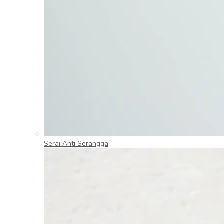
Serai Anti Serangga