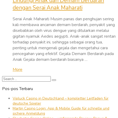
Lindungi Anak dari Demam Berdarah
dengan Serai Anak Maharati
Serai Anak Maharati Musim panas dan penghujan sering
kali membawa ancaman demam berdarah, penyakit yang
disebabkan oleh virus dengue yang ditularkan melalui
gigitan nyamuk Aedes aegypti. Anak-anak sangat rentan
terhadap penyakit ini, sehingga sebagai orang tua,
penting untuk mengenali gejala dan mengetahui cara
pencegahan yang efektif. Gejala Demam Berdarah pada
Anak Gejala demam berdarah biasanya …
More
Pos-pos Terbaru
Vipluck Casino in Deutschland – kompletter Leitfaden für
deutsche Spieler
Martin Casino Login: App & Mobile Guide für schnelle und
sichere Anmeldung