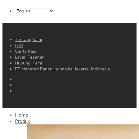
Choose
a
language
Tentang Kami
FAQ
Cerita Kami
Lacak Pesanan
Hubungi Kami
PT Maharati Panen Indonesia
. Jakarta, Indonesia.
Home
Produk