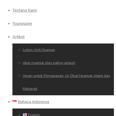
Tentang Kami
Youngspire
Artikel
Lotion Anti Nyamuk
obat nyamuk oles paling ampuh
Aman untuk Pernapasan, ini Obat Nyamuk Alami dari
Maharati
Bahasa Indonesia
English